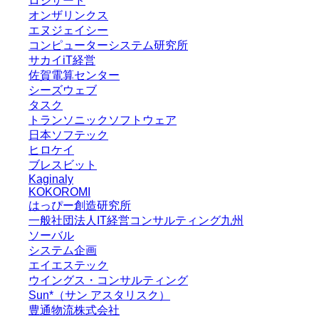
ロジザード
オンザリンクス
エヌジェイシー
コンピューターシステム研究所
サカイiT経営
佐賀電算センター
シーズウェブ
タスク
トランソニックソフトウェア
日本ソフテック
ヒロケイ
ブレスビット
Kaginaly
KOKOROMI
はっぴー創造研究所
一般社団法人IT経営コンサルティング九州
ソーバル
システム企画
エイエステック
ウイングス・コンサルティング
Sun*（サン アスタリスク）
豊通物流株式会社