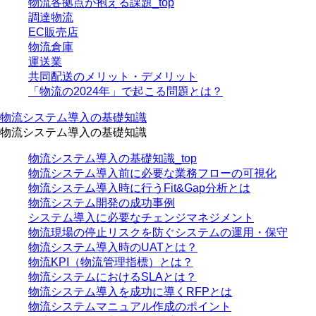
物流各拠点が抱える課題_top
調達物流
EC販売店
物流倉庫
運送業
共同配送のメリット・デメリット
「物流の2024年」で起こる問題とは？
物流システム導入の基礎知識
物流システム導入の基礎知識
物流システム導入の基礎知識_top
物流システム導入前に必要な業務フローの可視化
物流システム導入時に行うFit&Gap分析とは
物流システム開発の成功事例
システム導入に必要なチェンジマネジメント
物流現場の停止リスクを防ぐシステムの運用・保守
物流システム導入時のUATとは？
物流KPI（物流管理指標）とは？
物流システムにおけるSLAとは？
物流システム導入を成功に導くRFPとは
物流システムマニュアル作成のポイント