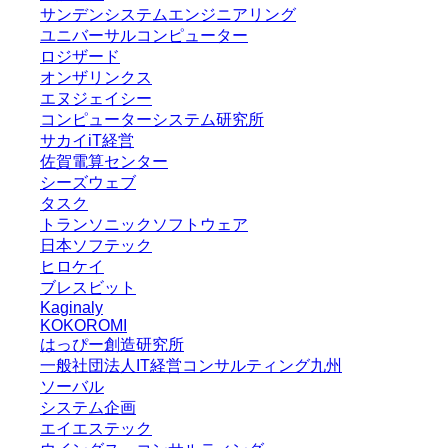
サンデンシステムエンジニアリング
ユニバーサルコンピューター
ロジザード
オンザリンクス
エヌジェイシー
コンピューターシステム研究所
サカイiT経営
佐賀電算センター
シーズウェブ
タスク
トランソニックソフトウェア
日本ソフテック
ヒロケイ
ブレスビット
Kaginaly
KOKOROMI
はっぴー創造研究所
一般社団法人IT経営コンサルティング九州
ソーバル
システム企画
エイエステック