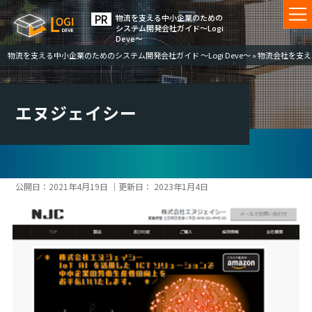
物流を⽀える中⼩企業のための
システム開発会社ガイド〜Logi
Deve〜
物流を支える中小企業のためのシステム開発会社ガイド ～Logi Deve～
»
物流会社を支える
エヌジェイシー
公開日：
2021年4月19日
｜更新日：
2023年1月4日