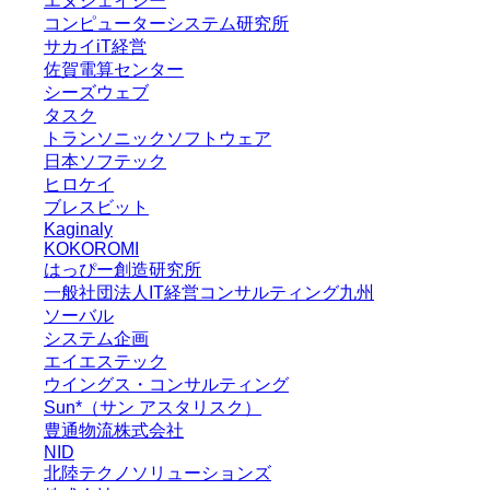
エヌジェイシー
コンピューターシステム研究所
サカイiT経営
佐賀電算センター
シーズウェブ
タスク
トランソニックソフトウェア
日本ソフテック
ヒロケイ
ブレスビット
Kaginaly
KOKOROMI
はっぴー創造研究所
一般社団法人IT経営コンサルティング九州
ソーバル
システム企画
エイエステック
ウイングス・コンサルティング
Sun*（サン アスタリスク）
豊通物流株式会社
NID
北陸テクノソリューションズ