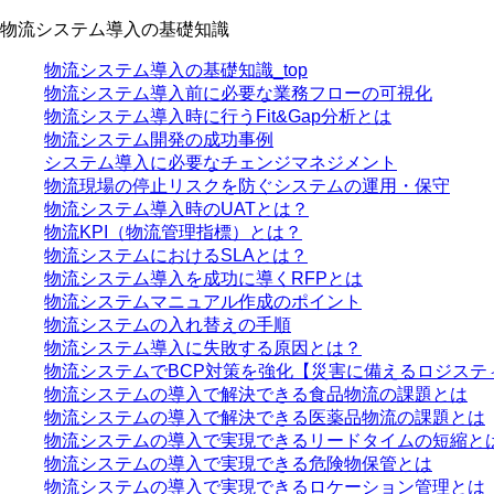
物流システム導入の基礎知識
物流システム導入の基礎知識_top
物流システム導入前に必要な業務フローの可視化
物流システム導入時に行うFit&Gap分析とは
物流システム開発の成功事例
システム導入に必要なチェンジマネジメント
物流現場の停止リスクを防ぐシステムの運用・保守
物流システム導入時のUATとは？
物流KPI（物流管理指標）とは？
物流システムにおけるSLAとは？
物流システム導入を成功に導くRFPとは
物流システムマニュアル作成のポイント
物流システムの入れ替えの手順
物流システム導入に失敗する原因とは？
物流システムでBCP対策を強化【災害に備えるロジステ
物流システムの導入で解決できる食品物流の課題とは
物流システムの導入で解決できる医薬品物流の課題とは
物流システムの導入で実現できるリードタイムの短縮と
物流システムの導入で実現できる危険物保管とは
物流システムの導入で実現できるロケーション管理とは