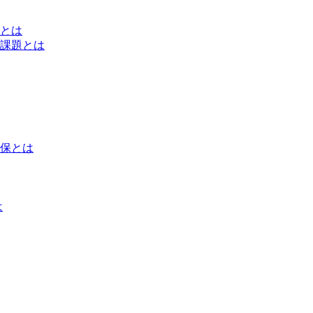
とは
課題とは
保とは
は