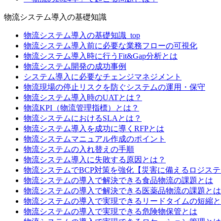
物流システム導入の基礎知識
物流システム導入の基礎知識_top
物流システム導入前に必要な業務フローの可視化
物流システム導入時に行うFit&Gap分析とは
物流システム開発の成功事例
システム導入に必要なチェンジマネジメント
物流現場の停止リスクを防ぐシステムの運用・保守
物流システム導入時のUATとは？
物流KPI（物流管理指標）とは？
物流システムにおけるSLAとは？
物流システム導入を成功に導くRFPとは
物流システムマニュアル作成のポイント
物流システムの入れ替えの手順
物流システム導入に失敗する原因とは？
物流システムでBCP対策を強化【災害に備えるロジス
物流システムの導入で解決できる食品物流の課題とは
物流システムの導入で解決できる医薬品物流の課題とは
物流システムの導入で実現できるリードタイムの短縮と
物流システムの導入で実現できる危険物保管とは