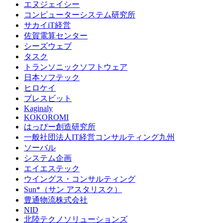
エヌジェイシー
コンピューターシステム研究所
サカイiT経営
佐賀電算センター
シーズウェブ
タスク
トランソニックソフトウェア
日本ソフテック
ヒロケイ
ブレスビット
Kaginaly
KOKOROMI
はっぴー創造研究所
一般社団法人IT経営コンサルティング九州
ソーバル
システム企画
エイエステック
ウイングス・コンサルティング
Sun*（サン アスタリスク）
豊通物流株式会社
NID
北陸テクノソリューションズ