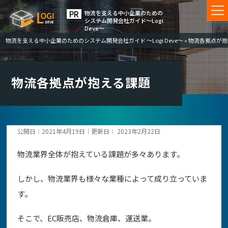
物流を⽀える中⼩企業のための
システム開発会社ガイド〜Logi
Deve〜
物流を支える中小企業のためのシステム開発会社ガイド ～Logi Deve～
»
物流各拠点が抱
物流各拠点が抱える課題
公開日：
2021年4月19日
｜更新日：
2023年2月22日
物流業界全体が抱えている課題が多々あります。
しかし、物流業界も様々な業種によって成り立っていま
す。
そこで、EC販売店、物流倉庫、運送業。