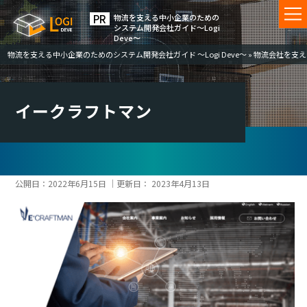
物流を⽀える中⼩企業のための
システム開発会社ガイド〜Logi
Deve〜
物流を支える中小企業のためのシステム開発会社ガイド ～Logi Deve～
»
物流会社を支える
イークラフトマン
公開日：
2022年6月15日
｜更新日：
2023年4月13日