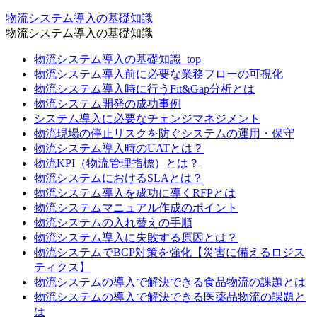
物流システム導入の基礎知識
物流システム導入の基礎知識
物流システム導入の基礎知識_top
物流システム導入前に必要な業務フローの可視化
物流システム導入時に行うFit&Gap分析とは
物流システム開発の成功事例
システム導入に必要なチェンジマネジメント
物流現場の停止リスクを防ぐシステムの運用・保守
物流システム導入時のUATとは？
物流KPI（物流管理指標）とは？
物流システムにおけるSLAとは？
物流システム導入を成功に導くRFPとは
物流システムマニュアル作成のポイント
物流システムの入れ替えの手順
物流システム導入に失敗する原因とは？
物流システムでBCP対策を強化【災害に備えるロジス
ティクス】
物流システムの導入で解決できる食品物流の課題とは
物流システムの導入で解決できる医薬品物流の課題と
は