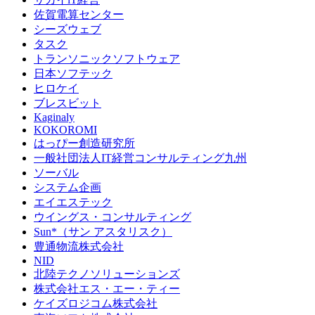
佐賀電算センター
シーズウェブ
タスク
トランソニックソフトウェア
日本ソフテック
ヒロケイ
ブレスビット
Kaginaly
KOKOROMI
はっぴー創造研究所
一般社団法人IT経営コンサルティング九州
ソーバル
システム企画
エイエステック
ウイングス・コンサルティング
Sun*（サン アスタリスク）
豊通物流株式会社
NID
北陸テクノソリューションズ
株式会社エス・エー・ティー
ケイズロジコム株式会社