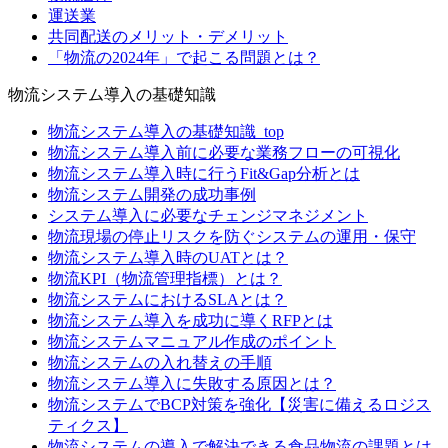
運送業
共同配送のメリット・デメリット
「物流の2024年」で起こる問題とは？
物流システム導入の基礎知識
物流システム導入の基礎知識_top
物流システム導入前に必要な業務フローの可視化
物流システム導入時に行うFit&Gap分析とは
物流システム開発の成功事例
システム導入に必要なチェンジマネジメント
物流現場の停止リスクを防ぐシステムの運用・保守
物流システム導入時のUATとは？
物流KPI（物流管理指標）とは？
物流システムにおけるSLAとは？
物流システム導入を成功に導くRFPとは
物流システムマニュアル作成のポイント
物流システムの入れ替えの手順
物流システム導入に失敗する原因とは？
物流システムでBCP対策を強化【災害に備えるロジス
ティクス】
物流システムの導入で解決できる食品物流の課題とは