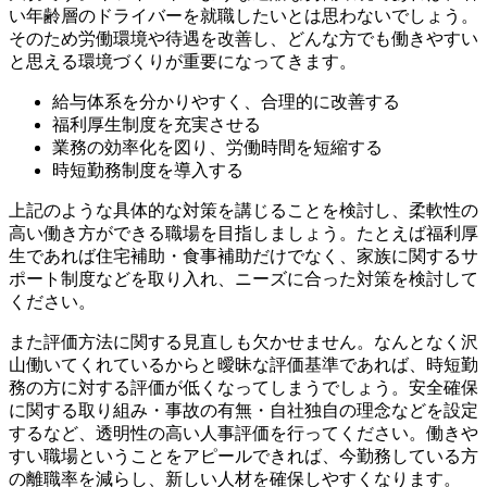
い年齢層のドライバーを就職したいとは思わないでしょう。
そのため労働環境や待遇を改善し、どんな方でも働きやすい
と思える環境づくりが重要になってきます。
給与体系を分かりやすく、合理的に改善する
福利厚生制度を充実させる
業務の効率化を図り、労働時間を短縮する
時短勤務制度を導入する
上記のような具体的な対策を講じることを検討し、柔軟性の
高い働き方ができる職場を目指しましょう。たとえば福利厚
生であれば住宅補助・食事補助だけでなく、家族に関するサ
ポート制度などを取り入れ、ニーズに合った対策を検討して
ください。
また評価方法に関する見直しも欠かせません。なんとなく沢
山働いてくれているからと曖昧な評価基準であれば、時短勤
務の方に対する評価が低くなってしまうでしょう。安全確保
に関する取り組み・事故の有無・自社独自の理念などを設定
するなど、透明性の高い人事評価を行ってください。働きや
すい職場ということをアピールできれば、今勤務している方
の離職率を減らし、新しい人材を確保しやすくなります。