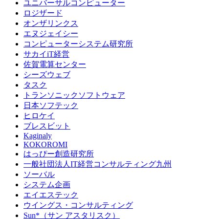
ユニバーサルコンピューター
ロジザード
オンザリンクス
エヌジェイシー
コンピューターシステム研究所
サカイiT経営
佐賀電算センター
シーズウェブ
タスク
トランソニックソフトウェア
日本ソフテック
ヒロケイ
ブレスビット
Kaginaly
KOKOROMI
はっぴー創造研究所
一般社団法人IT経営コンサルティング九州
ソーバル
システム企画
エイエステック
ウイングス・コンサルティング
Sun*（サン アスタリスク）