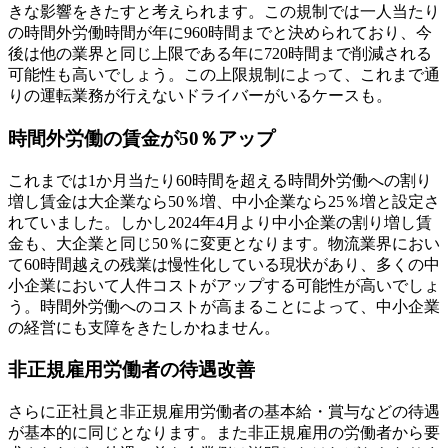
きな影響をきたすと考えられます。この規制では一人当たり
の時間外労働時間が年に960時間までと決められており、今
後は他の業界と同じ上限である年に720時間まで削減される
可能性も高いでしょう。この上限規制によって、これまで通
りの運転業務が行えないドライバーがいるケースも。
時間外労働の賃金が50％アップ
これまでは1か月当たり60時間を超える時間外労働への割り
増し賃金は大企業なら50％増、中小企業なら25％増と設定さ
れていました。しかし2024年4月より中小企業の割り増し賃
金も、大企業と同じ50％に変更となります。物流業界におい
て60時間越えの残業は慢性化している現状があり、多くの中
小企業において人件コストがアップする可能性が高いでしょ
う。時間外労働へのコストが高まることによって、中小企業
の経営にも支障をきたしかねません。
非正規雇用労働者の待遇改善
さらに正社員と非正規雇用労働者の基本給・賞与などの待遇
が基本的に同じとなります。また非正規雇用の労働者から要