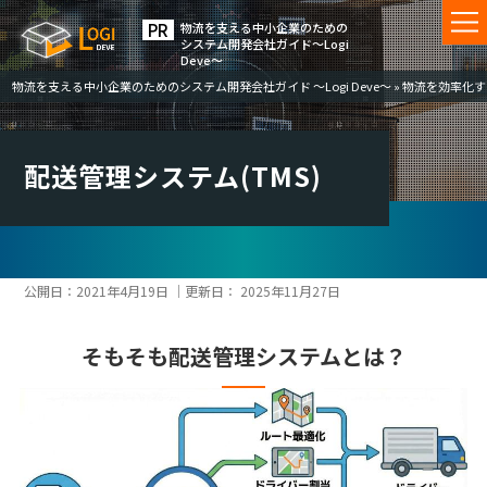
物流を⽀える中⼩企業のための
システム開発会社ガイド〜Logi
Deve〜
物流を支える中小企業のためのシステム開発会社ガイド ～Logi Deve～
»
物流を効率化す
配送管理システム(TMS)
公開日：
2021年4月19日
｜更新日：
2025年11月27日
そもそも配送管理システムとは？