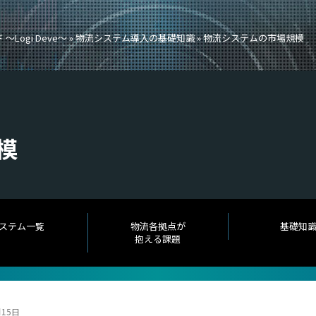
ogi Deve～
»
物流システム導入の基礎知識
»
物流システムの市場規模
模
ステム一覧
物流各拠点が
基礎知
抱える課題
月15日