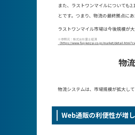
また、ラストワンマイルについても2
とです。つまり、物流の最終拠点にあ
ラストワンマイル市場は今後規模が大
※参照元：株式会社富士経済
（https://www.fuji-keizai.co.jp/market/detail.html
物
物流システムは、市場規模が拡大して
Web通販の利便性が増