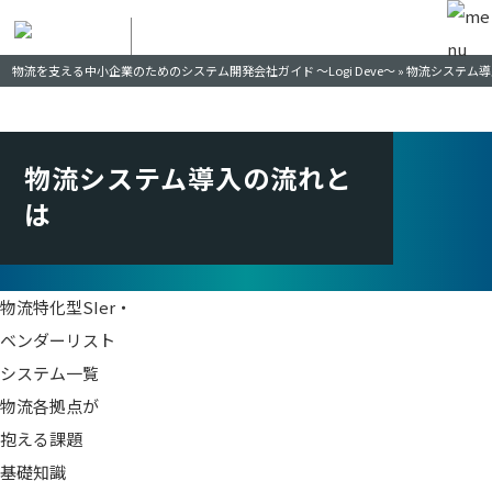
物流を⽀える中⼩企業のための
システム開発会社ガイド〜Logi Deve〜
物流を支える中小企業のためのシステム開発会社ガイド ～Logi Deve～
»
物流システム導
物流システム導入の流れと
は
物流特化型SIer・
ベンダーリスト
システム一覧
物流各拠点が
抱える課題
基礎知識