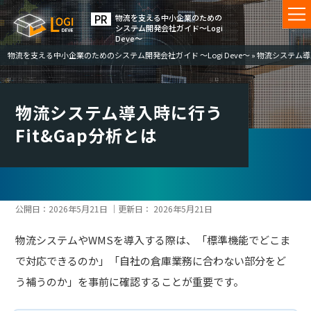
物流を⽀える中⼩企業のための
システム開発会社ガイド〜Logi
Deve〜
物流を支える中小企業のためのシステム開発会社ガイド ～Logi Deve～
»
物流システム導
物流システム導入時に行う
Fit&Gap分析とは
公開日：
2026年5月21日
｜更新日：
2026年5月21日
物流システムやWMSを導入する際は、「標準機能でどこま
で対応できるのか」「自社の倉庫業務に合わない部分をど
う補うのか」を事前に確認することが重要です。