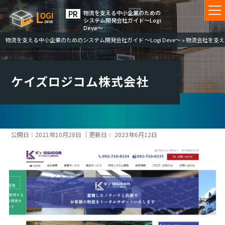
物流を⽀える中⼩企業のための
システム開発会社ガイド〜Logi
Deve〜
物流を支える中小企業のためのシステム開発会社ガイド ～Logi Deve～
»
物流会社を支える
ケイズロジコム株式会社
公開日：
2021年10月28日
｜更新日：
2023年6月12日