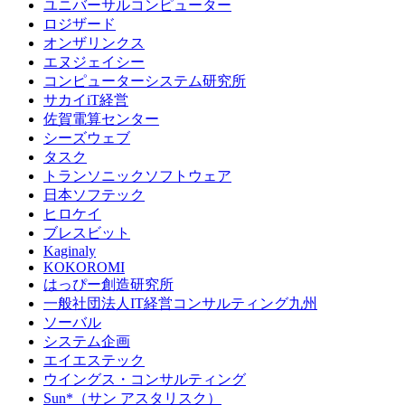
ユニバーサルコンピューター
ロジザード
オンザリンクス
エヌジェイシー
コンピューターシステム研究所
サカイiT経営
佐賀電算センター
シーズウェブ
タスク
トランソニックソフトウェア
日本ソフテック
ヒロケイ
ブレスビット
Kaginaly
KOKOROMI
はっぴー創造研究所
一般社団法人IT経営コンサルティング九州
ソーバル
システム企画
エイエステック
ウイングス・コンサルティング
Sun*（サン アスタリスク）