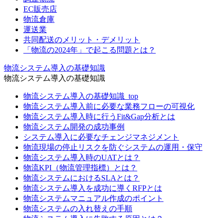
EC販売店
物流倉庫
運送業
共同配送のメリット・デメリット
「物流の2024年」で起こる問題とは？
物流システム導入の基礎知識
物流システム導入の基礎知識
物流システム導入の基礎知識_top
物流システム導入前に必要な業務フローの可視化
物流システム導入時に行うFit&Gap分析とは
物流システム開発の成功事例
システム導入に必要なチェンジマネジメント
物流現場の停止リスクを防ぐシステムの運用・保守
物流システム導入時のUATとは？
物流KPI（物流管理指標）とは？
物流システムにおけるSLAとは？
物流システム導入を成功に導くRFPとは
物流システムマニュアル作成のポイント
物流システムの入れ替えの手順