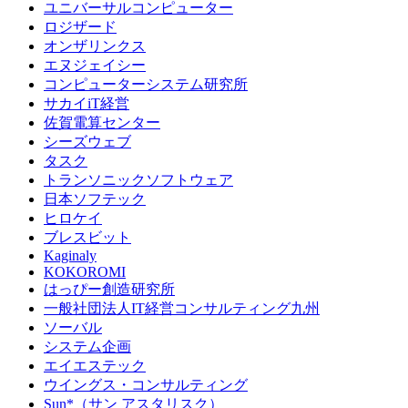
ユニバーサルコンピューター
ロジザード
オンザリンクス
エヌジェイシー
コンピューターシステム研究所
サカイiT経営
佐賀電算センター
シーズウェブ
タスク
トランソニックソフトウェア
日本ソフテック
ヒロケイ
ブレスビット
Kaginaly
KOKOROMI
はっぴー創造研究所
一般社団法人IT経営コンサルティング九州
ソーバル
システム企画
エイエステック
ウイングス・コンサルティング
Sun*（サン アスタリスク）