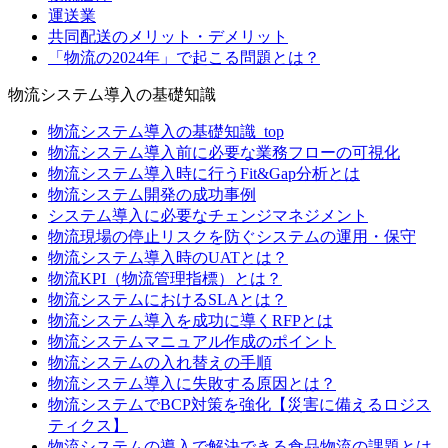
運送業
共同配送のメリット・デメリット
「物流の2024年」で起こる問題とは？
物流システム導入の基礎知識
物流システム導入の基礎知識_top
物流システム導入前に必要な業務フローの可視化
物流システム導入時に行うFit&Gap分析とは
物流システム開発の成功事例
システム導入に必要なチェンジマネジメント
物流現場の停止リスクを防ぐシステムの運用・保守
物流システム導入時のUATとは？
物流KPI（物流管理指標）とは？
物流システムにおけるSLAとは？
物流システム導入を成功に導くRFPとは
物流システムマニュアル作成のポイント
物流システムの入れ替えの手順
物流システム導入に失敗する原因とは？
物流システムでBCP対策を強化【災害に備えるロジス
ティクス】
物流システムの導入で解決できる食品物流の課題とは