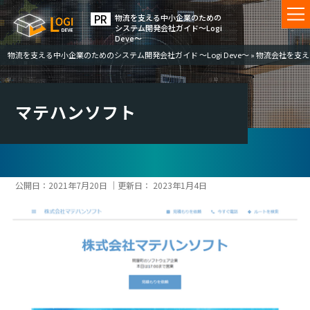
物流を⽀える中⼩企業のための
システム開発会社ガイド〜Logi
Deve〜
物流を支える中小企業のためのシステム開発会社ガイド ～Logi Deve～
»
物流会社を支える
マテハンソフト
公開日：
2021年7月20日
｜更新日：
2023年1月4日