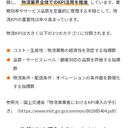
物流業界全体でのKPI活用を推進
開し、
しています。業
務効率やサービス品質を定量的に管理する手段として、物
流KPIの重要性は年々高まっています。
物流KPIは大きく以下の3つのカテゴリに分類されます。
コスト・生産性：
物流業務の経済性を測定
する指標群
品質・サービスレベル：
顧客対応の品質を評価
する指標
群
物流条件・配送条件：
オペレーションの条件面を数値化
する指標群
参照元：国土交通省「物流事業者におけるKPI導入の手引
き」（https://www.mlit.go.jp/common/001085404.pdf）