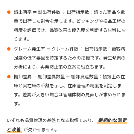
誤出荷率 ＝ 誤出荷件数 ÷ 出荷指示数：誤った商品や数
量で出荷した割合を示します。ピッキングや検品工程の
精度を評価でき、
品質改善の優先度を判断する材料
にな
ります。
クレーム発生率 ＝ クレーム件数 ÷ 出荷指示数：顧客満
足度の低下要因を特定するための指標です。発生傾向の
分析により、
再発防止策の立案
に役立ちます。
棚卸差異 ＝ 棚卸差異数量 ÷ 棚卸資産数量：帳簿上の在
庫と実在庫の乖離を示し、
在庫管理の精度を測定
しま
す。差異が大きい場合は管理体制の見直しが求められま
す。
継続的な測定
いずれも品質管理の基盤となる指標であり、
と改善
が欠かせません。