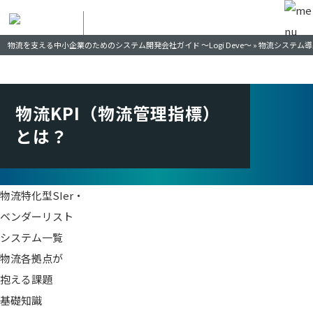
物流を⽀える中⼩企業のための
システム開発会社ガイド〜Logi Deve〜
物流を支える中小企業のためのシステム開発会社ガイド ～Logi Deve～
»
物流システム導
物流KPI（物流管理指標）
とは？
物流特化型SIer・
ベンダーリスト
システム一覧
物流各拠点が
抱える課題
基礎知識