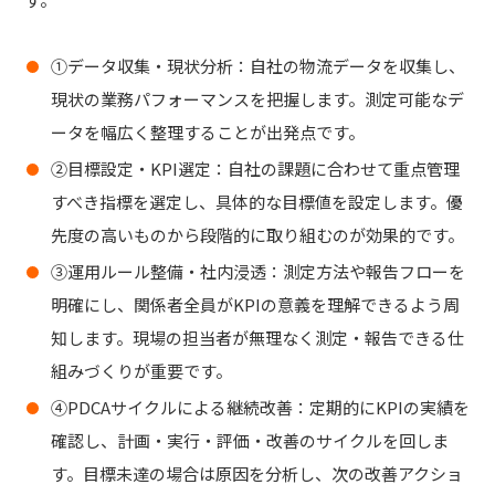
①データ収集・現状分析：自社の物流データを収集し、
現状の業務パフォーマンスを把握します。
測定可能なデ
ータを幅広く整理
することが出発点です。
②目標設定・KPI選定：自社の課題に合わせて重点管理
すべき指標を選定し、具体的な目標値を設定します。
優
先度の高いものから段階的に取り組む
のが効果的です。
③運用ルール整備・社内浸透：測定方法や報告フローを
明確にし、関係者全員がKPIの意義を理解できるよう周
知します。
現場の担当者が無理なく測定・報告できる仕
組みづくり
が重要です。
④PDCAサイクルによる継続改善：定期的にKPIの実績を
確認し、
計画・実行・評価・改善のサイクル
を回しま
す。目標未達の場合は原因を分析し、次の改善アクショ