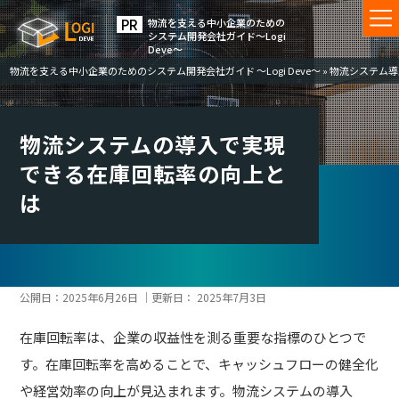
物流を⽀える中⼩企業のための
システム開発会社ガイド〜Logi
Deve〜
物流を支える中小企業のためのシステム開発会社ガイド ～Logi Deve～
»
物流システム導
物流システムの導入で実現
できる在庫回転率の向上と
は
公開日：
2025年6月26日
｜更新日：
2025年7月3日
在庫回転率は、企業の収益性を測る重要な指標のひとつで
す。在庫回転率を高めることで、キャッシュフローの健全化
や経営効率の向上が見込まれます。物流システムの導入