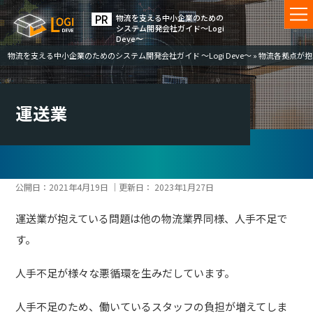
物流を⽀える中⼩企業のための
システム開発会社ガイド〜Logi
Deve〜
物流を支える中小企業のためのシステム開発会社ガイド ～Logi Deve～
»
物流各拠点が抱
運送業
公開日：
2021年4月19日
｜更新日：
2023年1月27日
運送業が抱えている問題は他の物流業界同様、人手不足で
す。
人手不足が様々な悪循環を生みだしています。
人手不足のため、働いているスタッフの負担が増えてしま