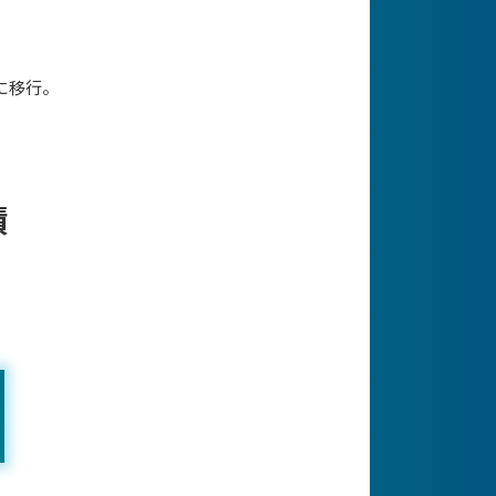
に移行。
績