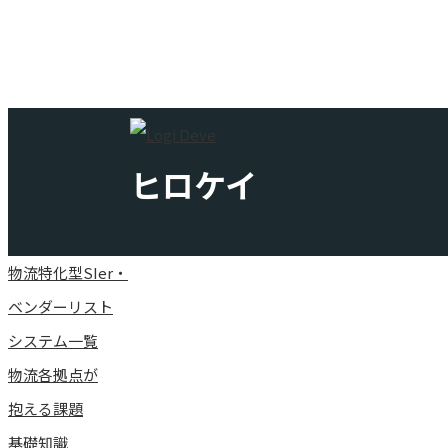
物流を支える中小企業のためのシステム開発会社ガイド ～
ヒロケイ
物流特化型SIer・
ベンダーリスト
システム一覧
物流各拠点が
抱える課題
基礎知識